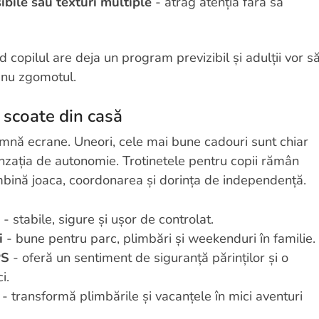
ibile sau texturi multiple
- atrag atenția fără să
copilul are deja un program previzibil și adulții vor s
 nu zgomotul.
i scoate din casă
amnă ecrane. Uneori, cele mai bune cadouri sunt chiar
senzația de autonomie. Trotinetele pentru copii rămân
bină joaca, coordonarea și dorința de independență.
- stabile, sigure și ușor de controlat.
i
- bune pentru parc, plimbări și weekenduri în familie.
PS
- oferă un sentiment de siguranță părinților și o
i.
- transformă plimbările și vacanțele în mici aventuri