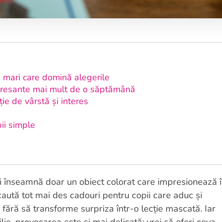
i mari care domină alegerile
teresante mai mult de o săptămână
ție de vârstă și interes
pii simple
i înseamnă doar un obiect colorat care impresionează 
 caută tot mai des cadouri pentru copii care aduc și
e, fără să transforme surpriza într-o lecție mascată. Iar
lie, provocarea este și mai delicată: vrei să oferi ceva