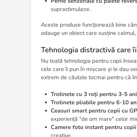
Perne senzoriale cu paiete revers
suprastimuleze.
Aceste produse funcționează bine când 
adauge un obiect care susține calmul,
Tehnologia distractivă care î
Nu toată tehnologia pentru copii înse
cele care îi pun în mișcare și le dau 
extrem de căutate tocmai pentru că îm
Trotinete cu 3 roți pentru 3-5 ani
Trotinete pliabile pentru 6-10 an
Ceasuri smart pentru copii cu G
experiență "de om mare" celor mic
Camere foto instant pentru copii
creative.