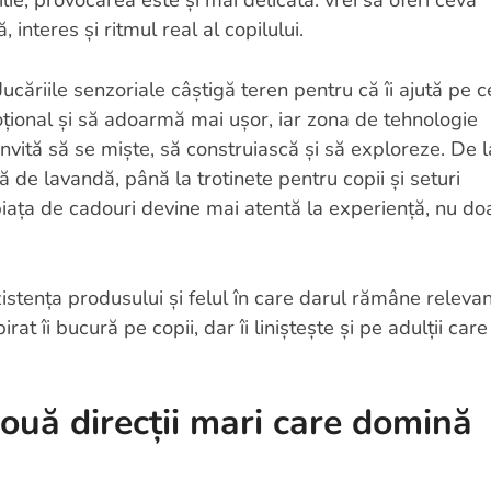
 interes și ritmul real al copilului.
căriile senzoriale câștigă teren pentru că îi ajută pe c
țional și să adoarmă mai ușor, iar zona de tehnologie
invită să se miște, să construiască și să exploreze. De l
 de lavandă, până la trotinete pentru copii și seturi
ața de cadouri devine mai atentă la experiență, nu do
istența produsului și felul în care darul rămâne relevan
at îi bucură pe copii, dar îi liniștește și pe adulții care
ouă direcții mari care domină