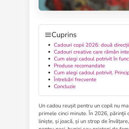
Cuprins
Cadouri copii 2026: două direcți
Cadouri creative care rămân in
Cum alegi cadoul potrivit în func
Produse recomandate
Cum alegi cadoul potrivit. Princi
Întrebări frecvente
Concluzie
Un cadou reușit pentru un copil nu ma
primele cinci minute. În 2026, părinții
liniște, și joacă, și un strop de învățar
pentru nași, bunici sau prieteni de fami