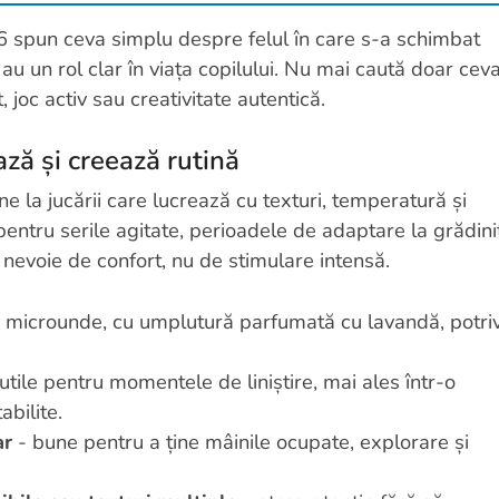
6 spun ceva simplu despre felul în care s-a schimbat
au un rol clar în viața copilului. Nu mai caută doar cev
 joc activ sau creativitate autentică.
ază și creează rutină
ine la jucării care lucrează cu texturi, temperatură și
pentru serile agitate, perioadele de adaptare la grădini
nevoie de confort, nu de stimulare intensă.
la microunde, cu umplutură parfumată cu lavandă, potriv
utile pentru momentele de liniștire, mai ales într-o
abilite.
ar
- bune pentru a ține mâinile ocupate, explorare și