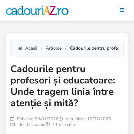
Acasă
Articole
Cadourile pentru profesori și e
Cadourile pentru
profesori și educatoare:
Unde tragem linia între
atenție și mită?
Publicat: 30/01/2026
Actualizat: 12/07/2026
Idei de cadouri
11 min citire