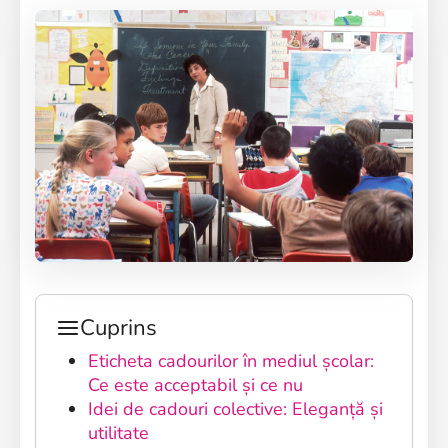
Cuprins
Eticheta cadourilor în mediul școlar:
Ce este acceptabil și ce nu
Idei de cadouri colective: Eleganță și
utilitate