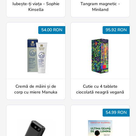
Iubește-ți viața - Sophie
Tangram magnetic -
Kinsella
Miniland
54.00 RON
95.92 RON
Cremă de mâini și de
Cutie cu 4 tablete
corp cu miere Manuka
ciocolată neagră vegană
54.99 RON