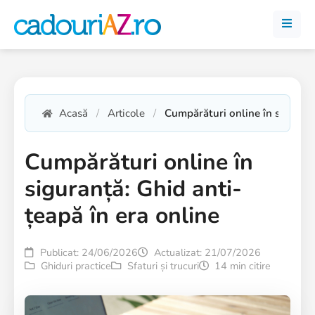
Acasă
Articole
Cumpărături online în siguranț
Cumpărături online în
siguranță: Ghid anti-
țeapă în era online
Publicat: 24/06/2026
Actualizat: 21/07/2026
Ghiduri practice
Sfaturi și trucuri
14 min citire