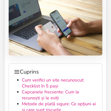
Cuprins
Cum verifici un site necunoscut:
Checklist în 5 pași
Capcanele frecvente: Cum le
recunoști și le eviți
Metode de plată sigure: Ce opțiuni ai
și care sunt riscurile