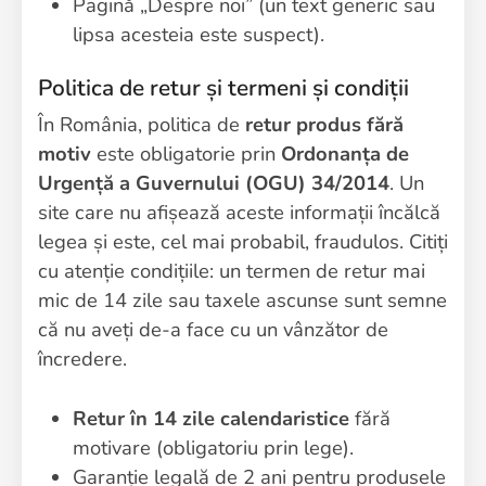
Pagină „Despre noi” (un text generic sau
lipsa acesteia este suspect).
Politica de retur și termeni și condiții
În România, politica de
retur produs fără
motiv
este obligatorie prin
Ordonanța de
Urgență a Guvernului (OGU) 34/2014
. Un
site care nu afișează aceste informații încălcă
legea și este, cel mai probabil, fraudulos. Citiți
cu atenție condițiile: un termen de retur mai
mic de 14 zile sau taxele ascunse sunt semne
că nu aveți de-a face cu un vânzător de
încredere.
Retur în 14 zile calendaristice
fără
motivare (obligatoriu prin lege).
Garanție legală de 2 ani pentru produsele