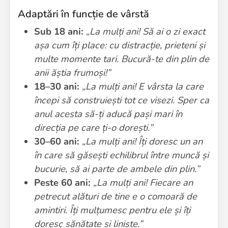
Adaptări în funcție de vârstă
Sub 18 ani:
„La mulți ani! Să ai o zi exact
așa cum îți place: cu distracție, prieteni și
multe momente tari. Bucură-te din plin de
anii ăștia frumoși!”
18–30 ani:
„La mulți ani! E vârsta la care
începi să construiești tot ce visezi. Sper ca
anul acesta să-ți aducă pași mari în
direcția pe care ți-o dorești.”
30–60 ani:
„La mulți ani! Îți doresc un an
în care să găsești echilibrul între muncă și
bucurie, să ai parte de ambele din plin.”
Peste 60 ani:
„La mulți ani! Fiecare an
petrecut alături de tine e o comoară de
amintiri. Îți mulțumesc pentru ele și îți
doresc sănătate și liniște.”