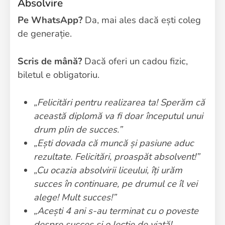
Absolvire
Pe WhatsApp?
Da, mai ales dacă ești coleg
de generație.
Scris de mână?
Dacă oferi un cadou fizic,
biletul e obligatoriu.
„Felicitări pentru realizarea ta! Sperăm că
această diplomă va fi doar începutul unui
drum plin de succes.”
„Ești dovada că muncă și pasiune aduc
rezultate. Felicitări, proaspăt absolvent!”
„Cu ocazia absolvirii liceului, îți urăm
succes în continuare, pe drumul ce îl vei
alege! Mult succes!”
„Acești 4 ani s-au terminat cu o poveste
despre succes și o lecție de viață!