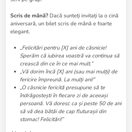
Scris de mână?
Dacă sunteți invitați la o cină
aniversară, un bilet scris de mână e foarte
elegant.
„Felicitări pentru [X] ani de căsnicie!
Sperăm că iubirea voastră va continua să
crească din ce în ce mai mult.”
„Vă dorim încă [X] ani (sau mai mulți) de
fericire împreună. La mulți ani!”
„O căsnicie fericită presupune să te
îndrăgostești în fiecare zi de aceeași
persoană. Vă doresc ca și peste 50 de ani
să vă dea bătăi de cap fluturașii din
stomac! Felicitări!”