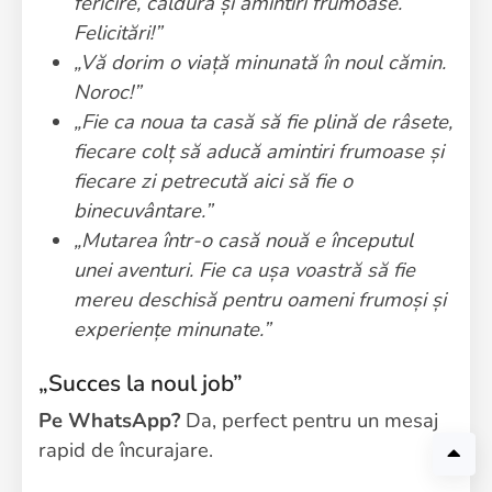
fericire, căldură și amintiri frumoase.
Felicitări!”
„Vă dorim o viață minunată în noul cămin.
Noroc!”
„Fie ca noua ta casă să fie plină de râsete,
fiecare colț să aducă amintiri frumoase și
fiecare zi petrecută aici să fie o
binecuvântare.”
„Mutarea într-o casă nouă e începutul
unei aventuri. Fie ca ușa voastră să fie
mereu deschisă pentru oameni frumoși și
experiențe minunate.”
„Succes la noul job”
Pe WhatsApp?
Da, perfect pentru un mesaj
rapid de încurajare.