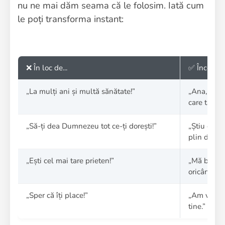
nu ne mai dăm seama că le folosim. Iată cum
le poți transforma instant:
❌ În loc de...
✅ Încearcă.
„La mulți ani și multă sănătate!”
„Ana, sper
care tânjea
„Să-ți dea Dumnezeu tot ce-ți dorești!”
„Știu cât 
plin de reu
„Ești cel mai tare prieten!”
„Mă bucur 
oricând, aș
„Sper că îți place!”
„Am văzut 
tine.”