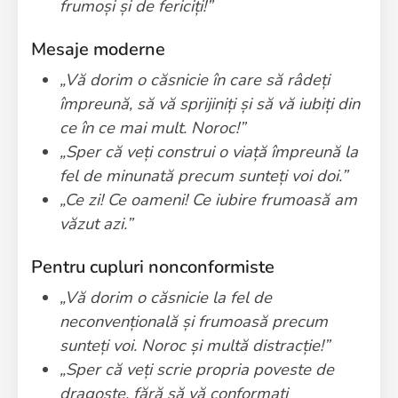
frumoși și de fericiți!”
Mesaje moderne
„Vă dorim o căsnicie în care să râdeți
împreună, să vă sprijiniți și să vă iubiți din
ce în ce mai mult. Noroc!”
„Sper că veți construi o viață împreună la
fel de minunată precum sunteți voi doi.”
„Ce zi! Ce oameni! Ce iubire frumoasă am
văzut azi.”
Pentru cupluri nonconformiste
„Vă dorim o căsnicie la fel de
neconvențională și frumoasă precum
sunteți voi. Noroc și multă distracție!”
„Sper că veți scrie propria poveste de
dragoste, fără să vă conformați