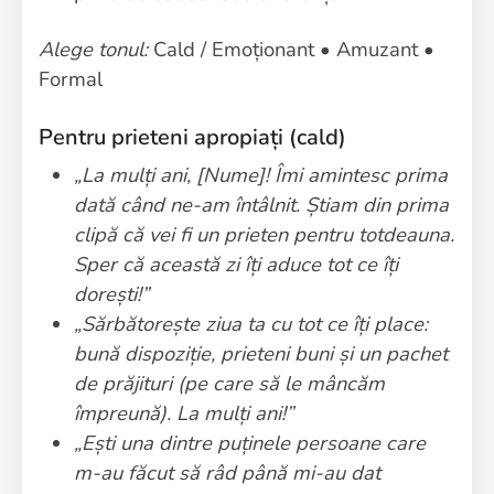
Alege tonul:
Cald / Emoționant • Amuzant •
Formal
Pentru prieteni apropiați (cald)
„La mulți ani, [Nume]! Îmi amintesc prima
dată când ne-am întâlnit. Știam din prima
clipă că vei fi un prieten pentru totdeauna.
Sper că această zi îți aduce tot ce îți
dorești!”
„Sărbătorește ziua ta cu tot ce îți place:
bună dispoziție, prieteni buni și un pachet
de prăjituri (pe care să le mâncăm
împreună). La mulți ani!”
„Ești una dintre puținele persoane care
m-au făcut să râd până mi-au dat