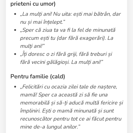
prieteni cu umor)
„La mulți ani! Nu uita: ești mai bătrân, dar
nu și mai înțelept.”
„Sper că ziua ta va fi la fel de minunată
precum ești tu (dar fără exagerări). La
mulți ani!”
„Îți doresc o zi fără griji, fără treburi și
fără vecini gălăgioși. La mulți ani!”
Pentru familie (cald)
„Felicitări cu ocazia zilei tale de naștere,
mamă! Sper ca această zi să fie una
memorabilă și să-ți aducă multă fericire și
împliniri. Ești o mamă minunată și sunt
recunoscător pentru tot ce ai făcut pentru
mine de-a lungul anilor.”