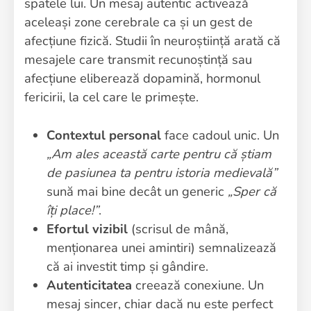
spatele lui. Un mesaj autentic activează
aceleași zone cerebrale ca și un gest de
afecțiune fizică. Studii în neuroștiință arată că
mesajele care transmit recunoștință sau
afecțiune eliberează dopamină, hormonul
fericirii, la cel care le primește.
Contextul personal
face cadoul unic. Un
„Am ales această carte pentru că știam
de pasiunea ta pentru istoria medievală”
sună mai bine decât un generic
„Sper că
îți place!”
.
Efortul vizibil
(scrisul de mână,
menționarea unei amintiri) semnalizează
că ai investit timp și gândire.
Autenticitatea
creează conexiune. Un
mesaj sincer, chiar dacă nu este perfect