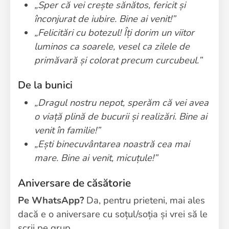
„Sper că vei crește sănătos, fericit și
înconjurat de iubire. Bine ai venit!”
„Felicitări cu botezul! Îți dorim un viitor
luminos ca soarele, vesel ca zilele de
primăvară și colorat precum curcubeul.”
De la bunici
„Dragul nostru nepot, sperăm că vei avea
o viață plină de bucurii și realizări. Bine ai
venit în familie!”
„Ești binecuvântarea noastră cea mai
mare. Bine ai venit, micuțule!”
Aniversare de căsătorie
Pe WhatsApp?
Da, pentru prieteni, mai ales
dacă e o aniversare cu soțul/soția și vrei să le
scrii pe grup.