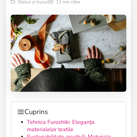
Sfaturi și trucuri
11 min citire
Cuprins
Tehnica Furoshiki: Eleganța
materialelor textile
Sustenabilitate creativă: Materiale