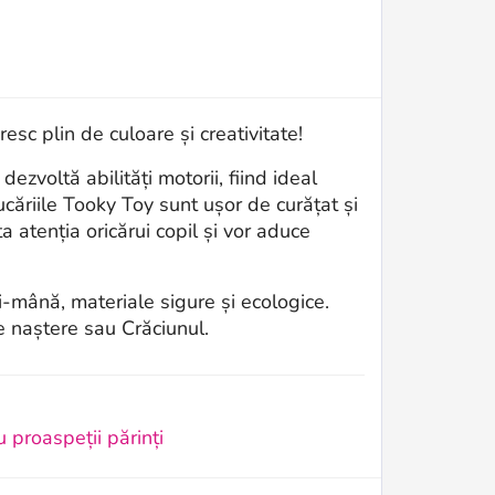
sc plin de culoare și creativitate!
dezvoltă abilități motorii, fiind ideal
jucăriile Tooky Toy sunt ușor de curățat și
ta atenția oricărui copil și vor aduce
-mână, materiale sigure și ecologice.
e naștere sau Crăciunul.
 proaspeții părinți