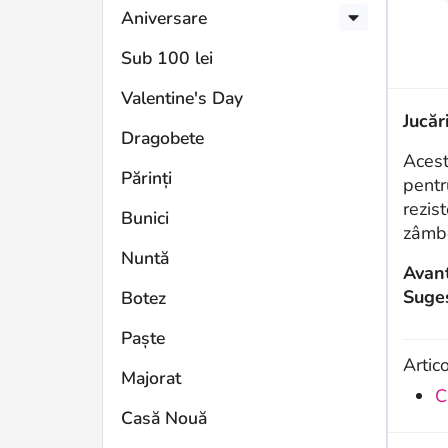
Aniversare
Sub 100 lei
Valentine's Day
Jucăr
Dragobete
Acest 
Părinți
pentr
rezist
Bunici
zâmbe
Nuntă
Avant
Suges
Botez
Paște
Artic
Majorat
C
Casă Nouă