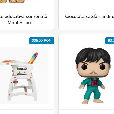
te educativă senzorială
Ciocolată caldă hand
Montessori
335.00 RON
83.