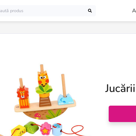
A
Jucări