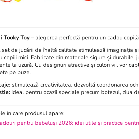
ii Tooky Toy
– alegerea perfectă pentru un cadou copilăre
set de jucării de înaltă calitate stimulează imaginația și 
u copiii mici. Fabricate din materiale sigure și durabile, 
ente la uzură. Cu designuri atractive și culori vii, vor cap
te pe buze.
aje:
stimulează creativitatea, dezvoltă coordonarea ochi
tie:
ideal pentru ocazii speciale precum botezul, ziua d
ole în care produsul apare:
adouri pentru bebeluși 2026: idei utile și practice pentru