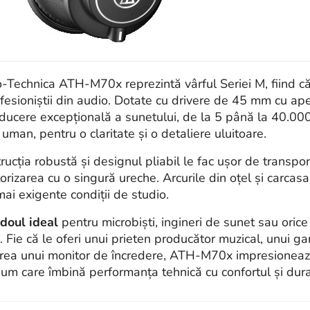
-Technica ATH-M70x reprezintă vârful Seriei M, fiind că
ofesioniștii din audio. Dotate cu drivere de 45 mm cu ap
ducere excepțională a sunetului, de la 5 până la 40.0
 uman, pentru o claritate și o detaliere uluitoare.
rucția robustă și designul pliabil le fac ușor de transpor
orizarea cu o singură ureche. Arcurile din oțel și carcasa 
mai exigente condiții de studio.
doul ideal
pentru microbiști, ingineri de sunet sau oric
. Fie că le oferi unui prieten producător muzical, unui g
rea unui monitor de încredere, ATH-M70x impresionează
um care îmbină performanța tehnică cu confortul și dura