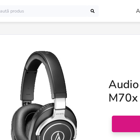
A
Audio
M70x