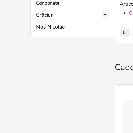
Corporate
Artic
C
Crăciun
Moș Nicolae
El
Cado