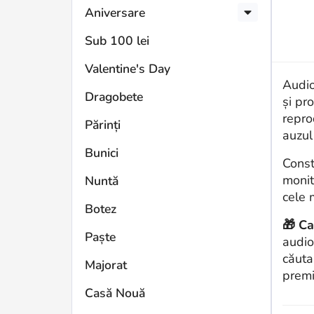
Aniversare
Sub 100 lei
Valentine's Day
Audio
Dragobete
și pr
repro
Părinți
auzul
Bunici
Const
monit
Nuntă
cele 
Botez
🎁 Ca
Paște
audio
căuta
Majorat
premi
Casă Nouă