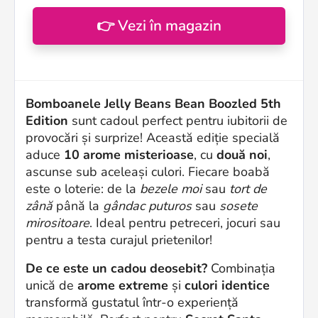
👉 Vezi în magazin
Bomboanele Jelly Beans Bean Boozled 5th
Edition
sunt cadoul perfect pentru iubitorii de
provocări și surprize! Această ediție specială
aduce
10 arome misterioase
, cu
două noi
,
ascunse sub aceleași culori. Fiecare boabă
este o loterie: de la
bezele moi
sau
tort de
zână
până la
gândac puturos
sau
sosete
mirositoare
. Ideal pentru petreceri, jocuri sau
pentru a testa curajul prietenilor!
De ce este un cadou deosebit?
Combinația
unică de
arome extreme
și
culori identice
transformă gustatul într-o experiență