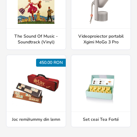
The Sound Of Music -
Videoproiector portabil
Soundtrack (Vinyl)
Xgimi MoGo 3 Pro
450.00 RON
Joc remi/rummy din lemn
Set ceai Tea Forté