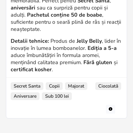
memorabilă. Perfect pentru
Secret Santa
,
aniversări
sau ca surpriză pentru copii și
adulți.
Pachetul conține 50 de boabe
,
suficiente pentru o seară plină de râs și reacții
neașteptate.
Detalii tehnice:
Produs de
Jelly Belly
, lider în
inovație în lumea bomboanelor.
Ediția a 5-a
aduce îmbunătățiri în formula aromei,
menținând calitatea premium.
Fără gluten
și
certificat kosher
.
Secret Santa
Copii
Majorat
Ciocolată
Aniversare
Sub 100 lei