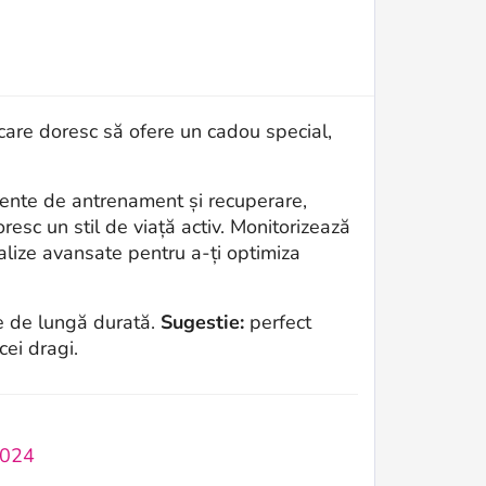
care doresc să ofere un cadou special,
mente de antrenament și recuperare,
resc un stil de viață activ. Monitorizează
alize avansate pentru a-ți optimiza
ie de lungă durată.
Sugestie:
perfect
cei dragi.
2024