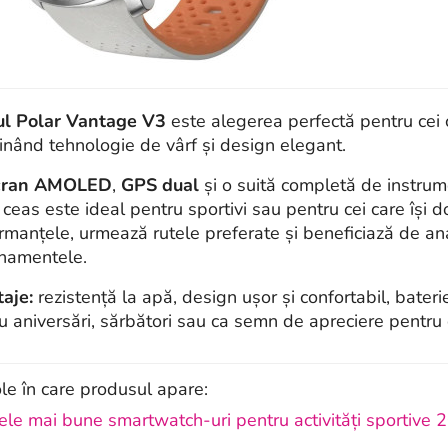
ul Polar Vantage V3
este alegerea perfectă pentru cei 
nând tehnologie de vârf și design elegant.
cran AMOLED
,
GPS dual
și o suită completă de instru
 ceas este ideal pentru sportivi sau pentru cei care își do
rmanțele, urmează rutele preferate și beneficiază de an
namentele.
aje:
rezistență la apă, design ușor și confortabil, bater
u aniversări, sărbători sau ca semn de apreciere pentru 
ole în care produsul apare:
ele mai bune smartwatch-uri pentru activități sportive 