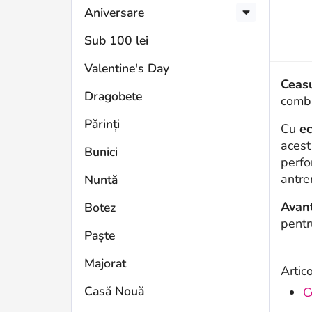
Aniversare
Sub 100 lei
Valentine's Day
Ceas
Dragobete
combi
Părinți
Cu
e
acest
Bunici
perfo
antre
Nuntă
Avant
Botez
pentr
Paște
Majorat
Artic
Casă Nouă
C