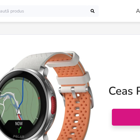
A
Ceas 