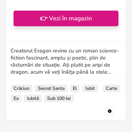
👉 Vezi în magazin
Creatorul Eragon revine cu un roman science-
fiction fascinant, amplu și poetic, plin de
răsturnări de situație. Ați plutit pe aripi de
dragon, acum vă veți înălța până la stele...
Crăciun
Secret Santa
El
Iubit
Carte
Ea
Iubită
Sub 100 lei