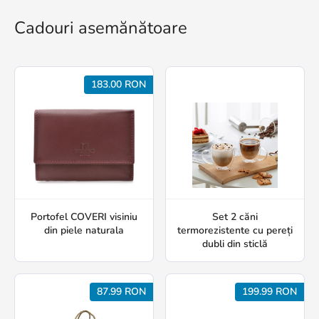
Cadouri asemănătoare
183.00 RON
Portofel COVERI visiniu
Set 2 căni
din piele naturala
termorezistente cu pereți
dubli din sticlă
87.99 RON
199.99 RON