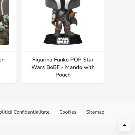
on
Figurina Funko POP Star
Wars BoBF - Mando with
Pouch
olitică Confidențialitate
Cookies
Sitemap