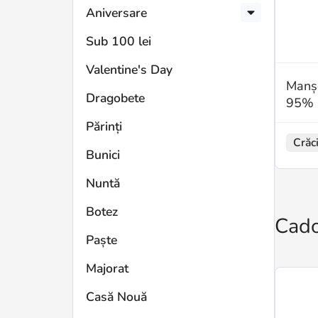
Aniversare
Sub 100 lei
Valentine's Day
Manșe
Dragobete
95% 
Părinți
Crăc
Bunici
Nuntă
Botez
Cado
Paște
Majorat
Casă Nouă