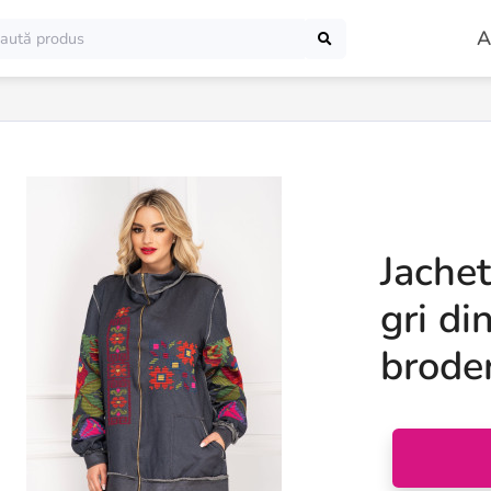
A
Jachet
gri d
broder