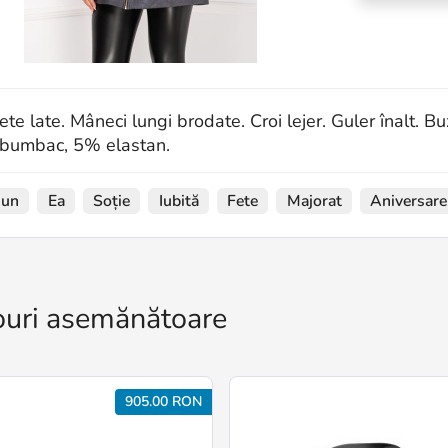
te late. Mâneci lungi brodate. Croi lejer. Guler înalt. B
bumbac, 5% elastan.
iun
Ea
Soție
Iubită
Fete
Majorat
Aniversare
uri asemănătoare
905.00 RON