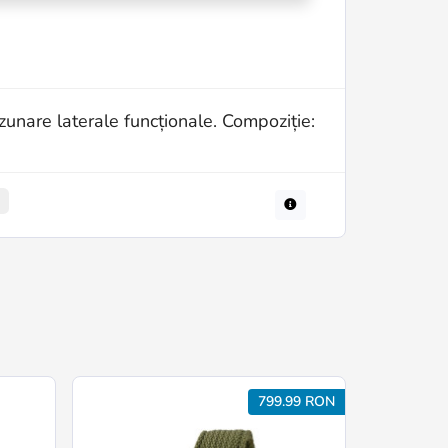
uzunare laterale funcționale. Compoziție:
799.99 RON