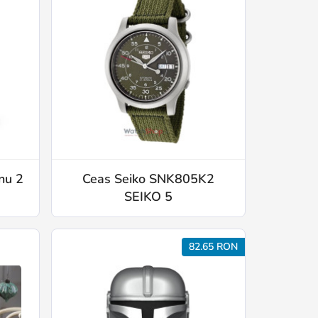
nu 2
Ceas Seiko SNK805K2
SEIKO 5
82.65 RON