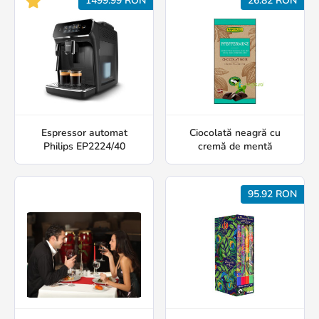
1499.99 RON
26.82 RON
Espressor automat
Ciocolată neagră cu
Philips EP2224/40
cremă de mentă
95.92 RON