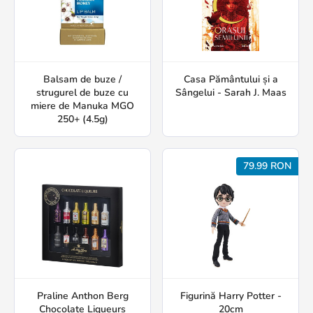
Balsam de buze /
Casa Pământului și a
strugurel de buze cu
Sângelui - Sarah J. Maas
miere de Manuka MGO
250+ (4.5g)
79.99 RON
Praline Anthon Berg
Figurină Harry Potter -
Chocolate Liqueurs
20cm