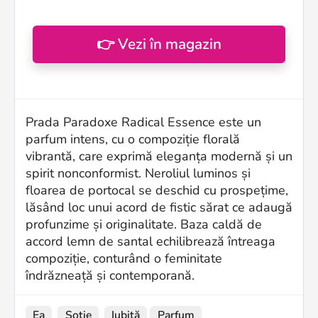
👉 Vezi în magazin
Prada Paradoxe Radical Essence este un
parfum intens, cu o compoziție florală
vibrantă, care exprimă eleganța modernă și un
spirit nonconformist. Neroliul luminos și
floarea de portocal se deschid cu prospețime,
lăsând loc unui acord de fistic sărat ce adaugă
profunzime și originalitate. Baza caldă de
accord lemn de santal echilibrează întreaga
compoziție, conturând o feminitate
îndrăzneață și contemporană.
Ea
Soție
Iubită
Parfum