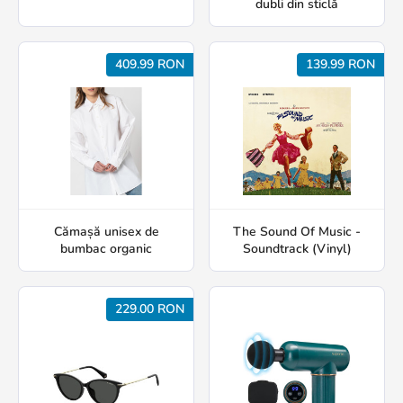
dubli din sticlă
409.99 RON
139.99 RON
Cămașă unisex de
The Sound Of Music -
bumbac organic
Soundtrack (Vinyl)
229.00 RON