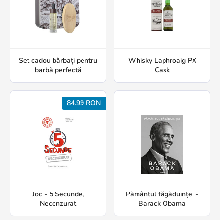
Set cadou bărbați pentru
Whisky Laphroaig PX
barbă perfectă
Cask
84.99 RON
Joc - 5 Secunde,
Pământul făgăduinței -
Necenzurat
Barack Obama