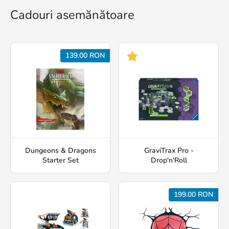
Cadouri asemănătoare
139.00 RON
Dungeons & Dragons
GraviTrax Pro -
Starter Set
Drop'n'Roll
199.00 RON