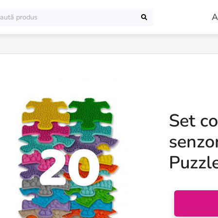
A
Set c
senzor
Puzzl