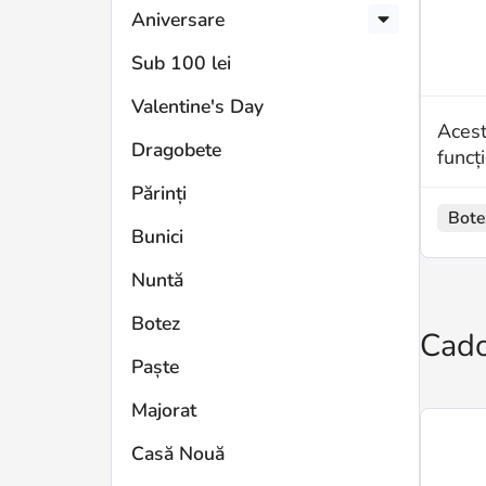
Aniversare
Sub 100 lei
Valentine's Day
Acest
Dragobete
funcț
Părinți
Bote
Bunici
Nuntă
Botez
Cado
Paște
Majorat
Casă Nouă