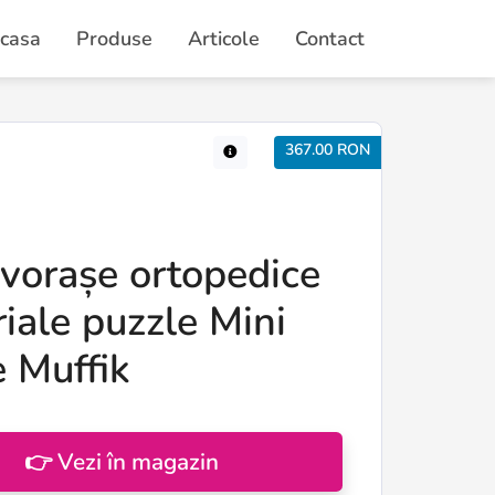
casa
Produse
Articole
Contact
367.00 RON
ovorașe ortopedice
iale puzzle Mini
e Muffik
👉 Vezi în magazin