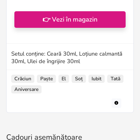
👉 Vezi în magazin
Setul conține: Ceară 30ml, Loțiune calmantă
30ml, Ulei de îngrijire 30ml
Crăciun
Paște
El
Soț
Iubit
Tată
Aniversare
Cadouri asemănătoare