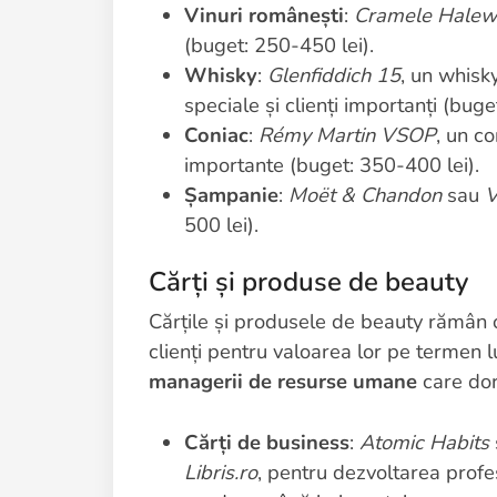
Vinuri românești
:
Cramele Hale
(buget: 250-450 lei).
Whisky
:
Glenfiddich 15
, un whisk
speciale și clienți importanți (buge
Coniac
:
Rémy Martin VSOP
, un c
importante (buget: 350-400 lei).
Șampanie
:
Moët & Chandon
sau
V
500 lei).
Cărți și produse de beauty
Cărțile și produsele de beauty rămân op
clienți pentru valoarea lor pe termen l
managerii de resurse umane
care dor
Cărți de business
:
Atomic Habits
Libris.ro
, pentru dezvoltarea profe