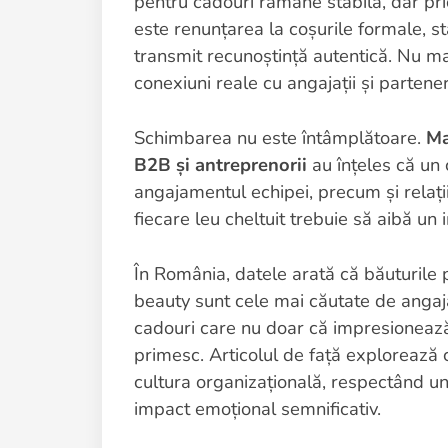
pentru cadouri rămâne stabilă, dar pri
este renunțarea la coșurile formale, 
transmit recunoștință autentică. Nu ma
conexiuni reale cu angajații și partener
Schimbarea nu este întâmplătoare.
Ma
B2B și antreprenorii
au înțeles că un c
angajamentul echipei, precum și relațiil
fiecare leu cheltuit trebuie să aibă un 
În România, datele arată că băuturile
beauty sunt cele mai căutate de angaja
cadouri care nu doar că impresionează,
primesc. Articolul de față explorează 
cultura organizațională, respectând u
impact emoțional semnificativ.