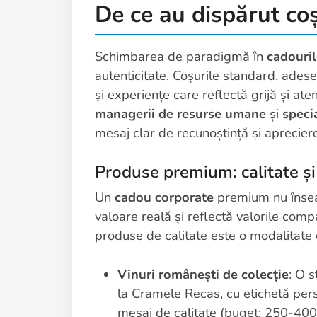
De ce au dispărut co
Schimbarea de paradigmă în
cadouri
autenticitate. Coșurile standard, ades
și experiențe care reflectă grijă și ate
managerii de resurse umane
și
speci
mesaj clar de recunoștință și aprecier
Produse premium: calitate și
Un
cadou corporate
premium nu însea
valoare reală și reflectă valorile comp
produse de calitate este o modalitate de
Vinuri românești de colecție
: O s
la Cramele Recas, cu etichetă perso
mesaj de calitate (buget: 250-400 