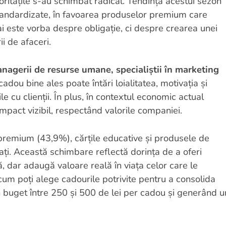
oritățile s-au schimbat radical. Tendința acestui sezon
standardizate, în favoarea produselor premium care
i este vorba despre obligație, ci despre crearea unei
ii de afaceri.
nagerii de resurse umane, specialiștii în marketing
adou bine ales poate întări loialitatea, motivația și
e cu clienții. În plus, în contextul economic actual
impact vizibil, respectând valorile companiei.
 premium (43,9%), cărțile educative și produsele de
ți. Această schimbare reflectă dorința de a oferi
 dar adaugă valoare reală în viața celor care le
cum poți alege cadourile potrivite pentru a consolida
n buget între 250 și 500 de lei per cadou și generând u