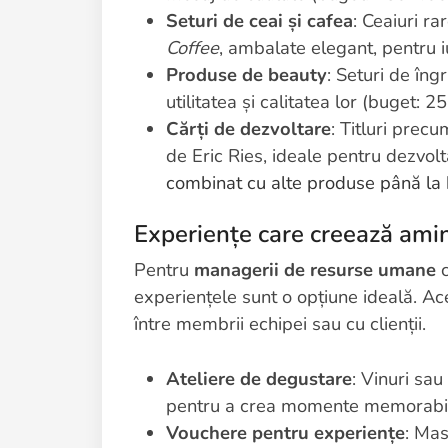
Seturi de ceai și cafea
: Ceaiuri ra
Coffee
, ambalate elegant, pentru 
Produse de beauty
: Seturi de îngr
utilitatea și calitatea lor (buget: 2
Cărți de dezvoltare
: Titluri prec
de Eric Ries, ideale pentru dezvol
combinat cu alte produse până la
Experiențe care creează amin
Pentru
managerii de resurse umane
c
experiențele sunt o opțiune ideală. Ac
între membrii echipei sau cu clienții.
Ateliere de degustare
: Vinuri sau
pentru a crea momente memorabile
Vouchere pentru experiențe
: Mas