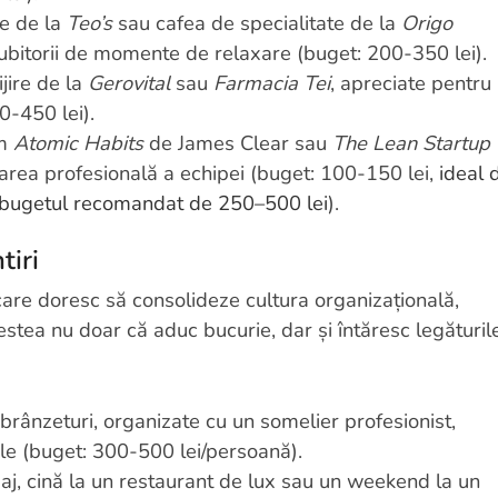
re de la
Teo’s
sau cafea de specialitate de la
Origo
iubitorii de momente de relaxare (buget: 200-350 lei).
ijire de la
Gerovital
sau
Farmacia Tei
, apreciate pentru
50-450 lei).
um
Atomic Habits
de James Clear sau
The Lean Startup
tarea profesională a echipei (buget: 100-150 lei,
ideal 
 bugetul recomandat de 250–500 lei
).
tiri
are doresc să consolideze cultura organizațională,
estea nu doar că aduc bucurie, dar și întăresc legăturil
 brânzeturi, organizate cu un somelier profesionist,
 (buget: 300-500 lei/persoană).
aj, cină la un restaurant de lux sau un weekend la un