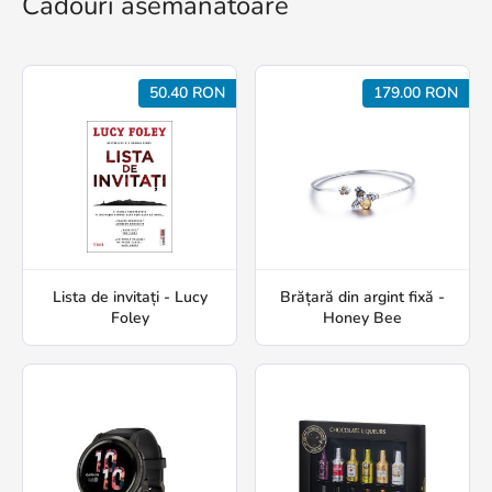
Cadouri asemănătoare
50.40 RON
179.00 RON
Lista de invitați - Lucy
Brățară din argint fixă -
Foley
Honey Bee