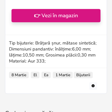
👉 Vezi în magazin
Tip bijuterie: Brățară șnur, mătase sintetică;
Dimensiuni pandantiv: înălțime:6,00 mm;
lățime:10,50 mm; Grosimea plăcii:0,30 mm
Material: Aur 333;
8 Martie
El
Ea
1 Martie
Bijuterii