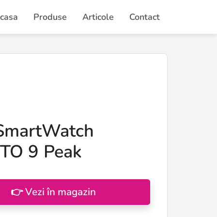
casa
Produse
Articole
Contact
SmartWatch
TO 9 Peak
👉 Vezi în magazin