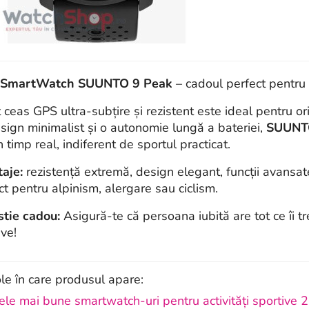
 SmartWatch SUUNTO 9 Peak
– cadoul perfect pentru 
 ceas GPS ultra-subțire și rezistent este ideal pentru oric
sign minimalist și o autonomie lungă a bateriei,
SUUNT
n timp real, indiferent de sportul practicat.
aje:
rezistență extremă, design elegant, funcții avansat
ct pentru alpinism, alergare sau ciclism.
tie cadou:
Asigură-te că persoana iubită are tot ce îi t
ive!
ole în care produsul apare:
ele mai bune smartwatch-uri pentru activități sportive 