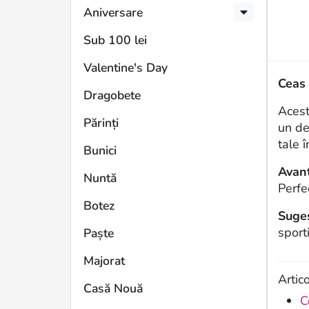
Aniversare
Sub 100 lei
Valentine's Day
Ceas
Dragobete
Acest
Părinți
un de
tale î
Bunici
Avant
Nuntă
Perfe
Botez
Suges
sport
Paște
Majorat
Artic
Casă Nouă
C