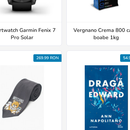
twatch Garmin Fenix 7
Vergnano Crema 800 c
Pro Solar
boabe 1kg
269.99 RON
54.