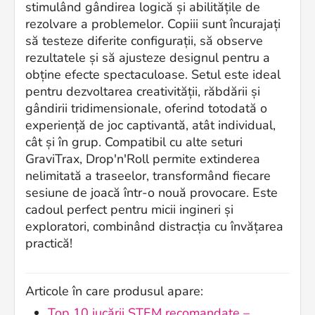
stimulând gândirea logică și abilitățile de
rezolvare a problemelor. Copiii sunt încurajați
să testeze diferite configurații, să observe
rezultatele și să ajusteze designul pentru a
obține efecte spectaculoase. Setul este ideal
pentru dezvoltarea creativității, răbdării și
gândirii tridimensionale, oferind totodată o
experiență de joc captivantă, atât individual,
cât și în grup. Compatibil cu alte seturi
GraviTrax, Drop'n'Roll permite extinderea
nelimitată a traseelor, transformând fiecare
sesiune de joacă într-o nouă provocare. Este
cadoul perfect pentru micii ingineri și
exploratori, combinând distracția cu învățarea
practică!
Articole în care produsul apare:
Top 10 jucării STEM recomandate –