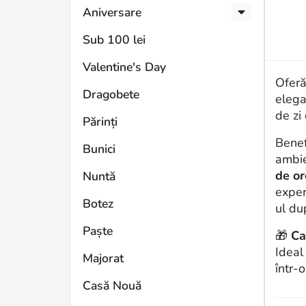
Aniversare
Sub 100 lei
Valentine's Day
Oferă
Dragobete
elega
de zi
Părinți
Benef
Bunici
ambie
de or
Nuntă
exper
Botez
ul du
Paște
🎁
Ca
Ideal
Majorat
într-
Casă Nouă