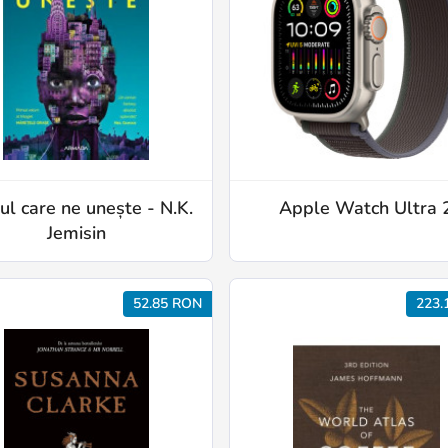
ul care ne unește - N.K.
Apple Watch Ultra 
Jemisin
52.85 RON
223.