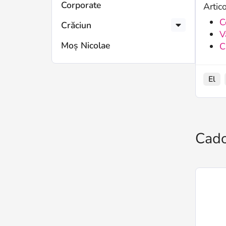
Corporate
Artic
C
Crăciun
V
Moș Nicolae
C
El
Cado