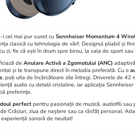
-i cel mai pur sunet cu
Sennheiser Momentum 4 Wire
nța clasică cu tehnologia de vârf. Designul pliabil și fin
 cu zi, fie că ești în drum spre birou, la sala de sport sa
iciază de
Anulare Activă a Zgomotului (ANC)
adaptivă,
ntal și te transpune direct în melodia preferată. Cu o
a
e
, poți uita de încărcătoare zile întregi. Driverele de 
iență audio cu detalii cristaline, iar aplicația Sennheise
pă preferințe.
doul perfect
pentru pasionații de muzică, audiofili sau 
 de Crăciun, ziua de naștere sau ca răsfăț personal. Ad
o experiență sonoră de neuitat!