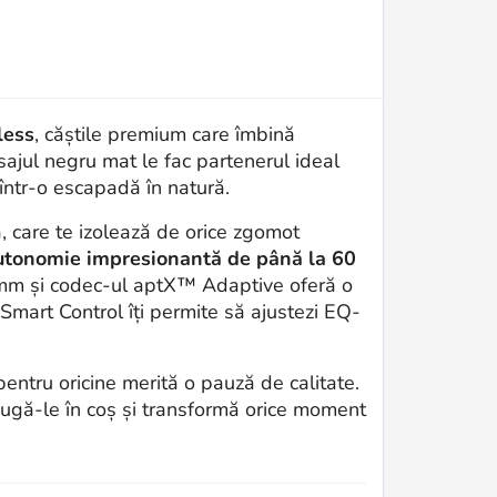
less
, căștile premium care îmbină
isajul negru mat le fac partenerul ideal
u într-o escapadă în natură.
 care te izolează de orice zgomot
utonomie impresionantă de până la 60
42 mm și codec-ul aptX™ Adaptive oferă o
r Smart Control îți permite să ajustezi EQ-
pentru oricine merită o pauză de calitate.
augă-le în coș și transformă orice moment