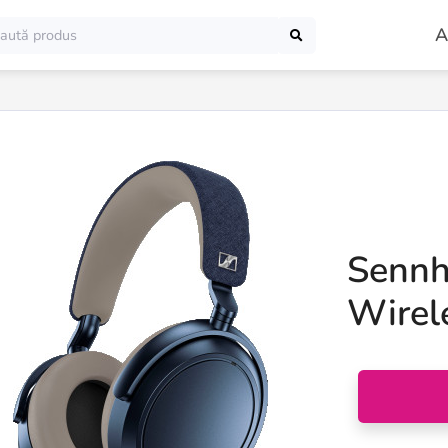
A
Sennh
Wirel