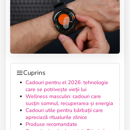
Cuprins
Cadouri pentru el 2026: tehnologie
care se potrivește vieții lui
Wellness masculin: cadouri care
susțin somnul, recuperarea și energia
Cadouri utile pentru bărbații care
apreciază ritualurile zilnice
Produse recomandate