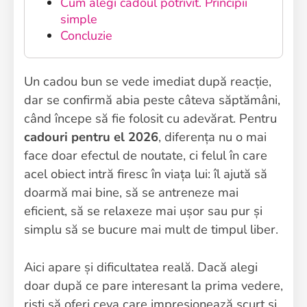
Cum alegi cadoul potrivit. Principii
simple
Concluzie
Un cadou bun se vede imediat după reacție,
dar se confirmă abia peste câteva săptămâni,
când începe să fie folosit cu adevărat. Pentru
cadouri pentru el 2026
, diferența nu o mai
face doar efectul de noutate, ci felul în care
acel obiect intră firesc în viața lui: îl ajută să
doarmă mai bine, să se antreneze mai
eficient, să se relaxeze mai ușor sau pur și
simplu să se bucure mai mult de timpul liber.
Aici apare și dificultatea reală. Dacă alegi
doar după ce pare interesant la prima vedere,
riști să oferi ceva care impresionează scurt și