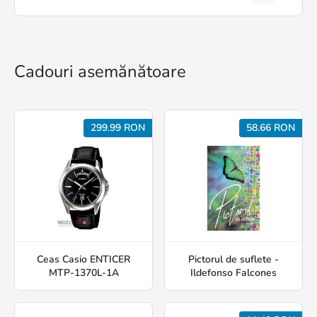
Cadouri asemănătoare
299.99 RON
58.66 RON
Ceas Casio ENTICER
Pictorul de suflete -
MTP-1370L-1A
Ildefonso Falcones