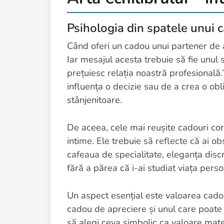
Psihologia din spatele unui 
Când oferi un cadou unui partener de af
Iar mesajul acesta trebuie să fie unul 
prețuiesc relația noastră profesională.
influența o decizie sau de a crea o ob
stânjenitoare.
De aceea, cele mai reușite cadouri cor
intime. Ele trebuie să reflecte că ai 
cafeaua de specialitate, eleganța discr
fără a părea că i-ai studiat viața perso
Un aspect esențial este valoarea cadoul
cadou de apreciere și unul care poate 
să alegi ceva simbolic ca valoare mate