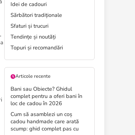
ă
Idei de cadouri
Sărbători tradiționale
Sfaturi și trucuri
,
Tendințe și noutăți
ea
Topuri și recomandări
Articole recente
Bani sau Obiecte? Ghidul
complet pentru a oferi bani în
i
loc de cadou în 2026
Cum să asamblezi un coș
cadou handmade care arată
scump: ghid complet pas cu