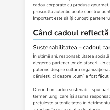
cadou corporate cu produse gourmet, ul
prosciutto autentic poate construi punț
Important este să îți cunoști partenerul
Când cadoul reflectă 
Sustenabilitatea – cadoul ca
În ultimii ani, responsabilitatea socială
alegerea partenerilor de afaceri. Un c
puternic despre cultura organizațional
dăruiești, ci despre „cum” a fost făcut 
Oferind un cadou sustenabil, spui par
termen lung, care își asumă responsab
prețuiește autenticitatea în detrimentu
atractive în orice relație de afaceri.