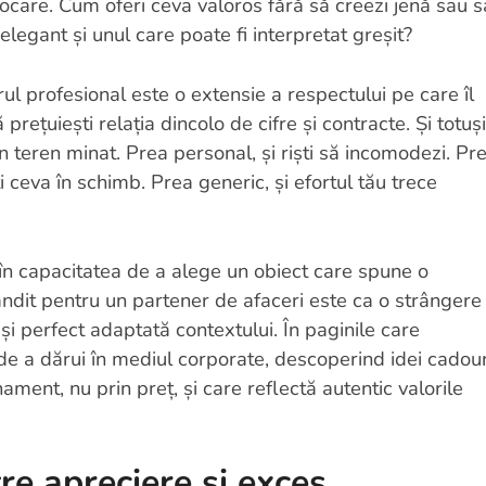
ocare. Cum oferi ceva valoros fără să creezi jenă sau s
elegant și unul care poate fi interpretat greșit?
ul profesional este o extensie a respectului pe care îl
prețuiești relația dincolo de cifre și contracte. Și totuși
n teren minat. Prea personal, și riști să incomodezi. Pr
 ceva în schimb. Prea generic, și efortul tău trece
și în capacitatea de a alege un obiect care spune o
ndit pentru un partener de afaceri este ca o strângere
 perfect adaptată contextului. În paginile care
 a dărui în mediul corporate, descoperind idei cadour
ment, nu prin preț, și care reflectă autentic valorile
tre apreciere și exces