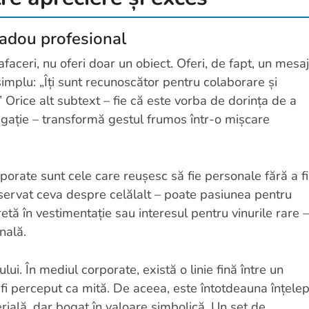
cadou profesional
aceri, nu oferi doar un obiect. Oferi, de fapt, un mesaj
simplu: „Îți sunt recunoscător pentru colaborare și
” Orice alt subtext – fie că este vorba de dorința de a
ligație – transformă gestul frumos într-o mișcare
porate sunt cele care reușesc să fie personale fără a fi
observat ceva despre celălalt – poate pasiunea pentru
etă în vestimentație sau interesul pentru vinurile rare –
nală.
ui. În mediul corporate, există o linie fină între un
fi perceput ca mită. De aceea, este întotdeauna înțelep
rială, dar bogat în valoare simbolică. Un set de