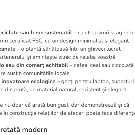
reciclate sau lemn sustenabil
– caiete, pixuri și agende
lemn certificat FSC, cu un design minimalist și elegant
izanale
– o plantă sănătoasă într-un ghiveci lucrat
artenerului și amintește zilnic de relația voastră
o sau din comerț echitabil
– cafea, ceai sau ciocolată
re susțin comunitățile locale
e inovatoare ecologice
– genți pentru laptop, suporturi
e din plută, un material natural, rezistent și elegant
e nu doar că arată bun gust, dar demonstrează și că
 în construcția relațiilor de afaceri poate face diferenț
pretată modern