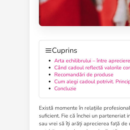
Cuprins
Arta echilibrului – între aprecier
Când cadoul reflectă valorile co
Recomandări de produse
Cum alegi cadoul potrivit. Princi
Concluzie
Există momente în relațiile profesion
suficient. Fie că închei un parteneriat
sau vrei să îți arăți aprecierea față d