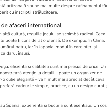
lată artizanală spune mai multe despre rafinamentul tă
it cu inscripții strălucitoare.
 de afaceri internațional
 altă cultură, regulile jocului se schimbă radical. Ceea
arte poate fi considerat o ofensă. De exemplu, în China,
umărul patru, iar în Japonia, modul în care oferi și
ca darul însuși.
ția, eficiența și calitatea sunt mai presus de orice. Un
onstrează atenție la detalii – poate un organizer de
r-o cutie elegantă – va fi mult mai apreciat decât ceva
 preferă cadourile simple, practice, cu un design curat ș
 sau Spania, experiența și bucuria sunt esențiale. Un coș