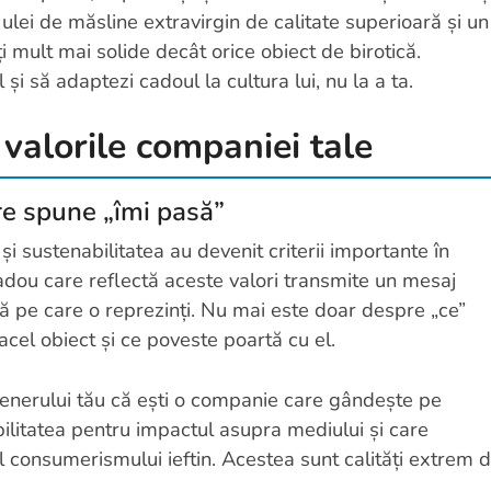
ei de măsline extravirgin de calitate superioară și un
i mult mai solide decât orice obiect de birotică.
 și să adaptezi cadoul la cultura lui, nu la a ta.
valorile companiei tale
re spune „îmi pasă”
 și sustenabilitatea au devenit criterii importante în
adou care reflectă aceste valori transmite un mesaj
ă pe care o reprezinți. Nu mai este doar despre „ce”
acel obiect și ce poveste poartă cu el.
tenerului tău că ești o companie care gândește pe
ilitatea pentru impactul asupra mediului și care
l consumerismului ieftin. Acestea sunt calități extrem 