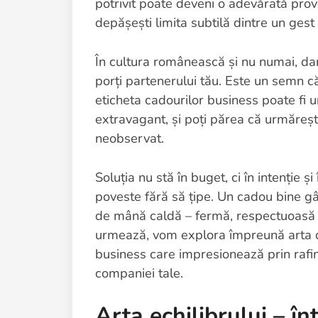
potrivit poate deveni o adevărată prov
depășești limita subtilă dintre un gest 
În cultura românească și nu numai, dar
porți partenerului tău. Este un semn că 
eticheta cadourilor business poate fi u
extravagant, și poți părea că urmărești
neobservat.
Soluția nu stă în buget, ci în intenție 
poveste fără să țipe. Un cadou bine gâ
de mână caldă – fermă, respectuoasă și
urmează, vom explora împreună arta de
business care impresionează prin rafina
companiei tale.
Arta echilibrului – în