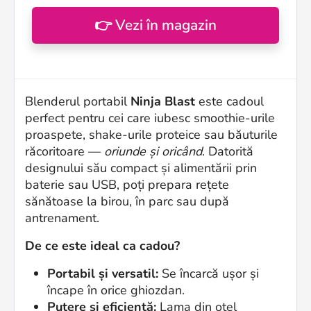
👉 Vezi în magazin
Blenderul portabil
Ninja Blast
este cadoul
perfect pentru cei care iubesc smoothie-urile
proaspete, shake-urile proteice sau băuturile
răcoritoare —
oriunde și oricând
. Datorită
designului său compact și alimentării prin
baterie sau USB, poți prepara rețete
sănătoase la birou, în parc sau după
antrenament.
De ce este ideal ca cadou?
Portabil și versatil:
Se încarcă ușor și
încape în orice ghiozdan.
Putere și eficiență:
Lama din oțel